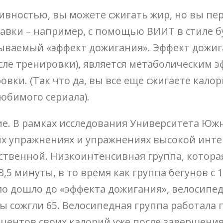
ивностью, вы можете сжигать жир, но вы пер
тавки – например, с помощью ВИИТ в стиле б
ываемый «эффект дожигания». Эффект дожига
ле тренировки), является метаболическим э
вки. (Так что да, вы все еще сжигаете кало
юбимого сериала).
ание. В рамках исследования Университета Ю
 упражнениях и упражнениях высокой интен
ственной. Низкоинтенсивная группа, котора
3,5 минуты, в то время как группа бегунов 
дело дошло до «эффекта дожигания», велосип
ны сожгли 65. Велосипедная группа работала 
оцентов своих калорий уже после завершени