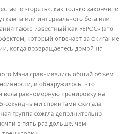
естаете «гореть», как только закончите
уткэмпа или интервального бега или
ния также известный как «EPOC» (это
ффектом, который отвечает за сжигание
рии, когда возвращаетесь домой на
жного Мэна сравнивались общий объем
сивности, и обнаружилось, что
я вела равномерную тренировку на
с 15-секундными спринтами сжигала
едная группа сожгла дополнительно
почти в пять раз дольше, чем
я тренировки.