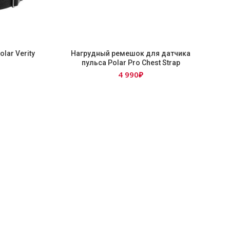
lar Verity
Нагрудный ремешок для датчика
пульса Polar Pro Chest Strap
чальная
екущая
4 990
₽
ена:
яла
00₽.