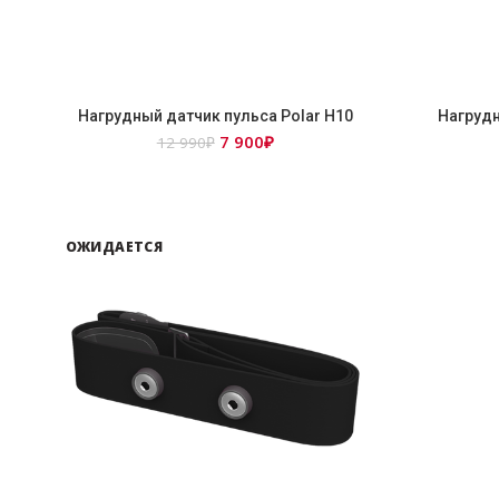
Нагрудный датчик пульса Polar H10
Нагрудн
Первоначальная
Текущая
7 900
₽
12 990
₽
цена
цена:
составляла
7
12
900₽.
990₽.
ОЖИДАЕТСЯ