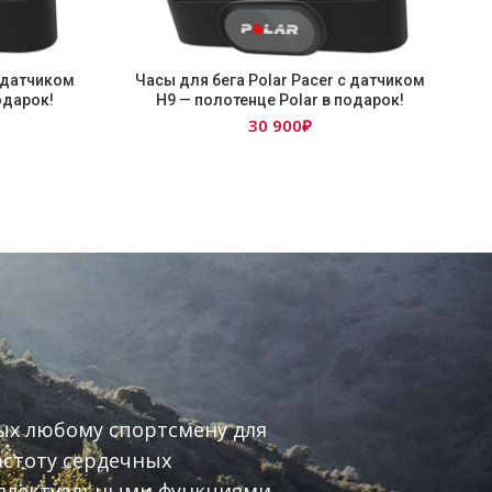
с датчиком
Часы для бега Polar Pacer с датчиком
одарок!
Н9 — полотенце Polar в подарок!
30 900
₽
ых любому спортсмену для
астоту сердечных
еллектуальными функциями,