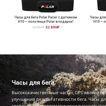
Часы для бега Polar Pacer с датчиком
Часы для 
Н10 — полотенце Polar в подарок!
Н10 — п
Первоначальная
Текущая
32 890
₽
33 900
₽
цена
цена:
составляла
32
33
890₽.
900₽.
Часы для бега
Высококачественные часы с GPS являются
улучшения результативности бега. Часы для
сокращений и автоматически рассчитываю