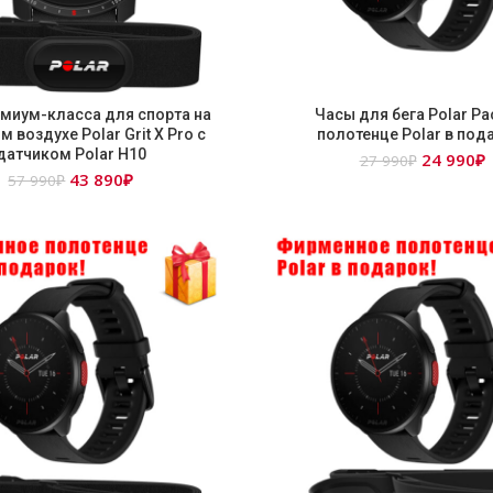
миум-класса для спорта на
Часы для бега Polar Pa
 воздухе Polar Grit X Pro c
полотенце Polar в под
датчиком Polar H10
Первона
24 990
₽
27 990
₽
Первоначальная
Текущая
43 890
₽
цена
ц
57 990
₽
цена
цена:
составля
составляла
43
27
9
57
890₽.
990₽.
990₽.