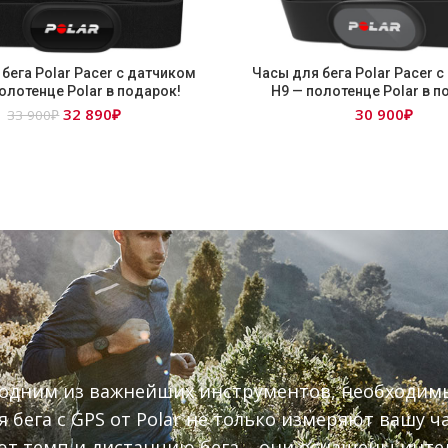
бега Polar Pacer с датчиком
Часы для бега Polar Pacer 
олотенце Polar в подарок!
Н9 — полотенце Polar в п
Первоначальная
Текущая
32 890
₽
30 900
₽
33 900
₽
цена
цена:
составляла
32
33
890₽.
900₽.
 одним из важнейших инструментов, необходим
 бега с GPS от Polar не только измеряют вашу ч
т темп и дистанцию бега – они оснащены инт