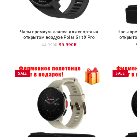
Часы премиум-класса для спорта на
Часы пре
открытом воздухе Polar Grit X Pro
открытом
Первоначальная
Текущая
35 990
₽
44 990
₽
цена
цена:
составляла
35
44
990₽.
990₽.
SALE
SALE