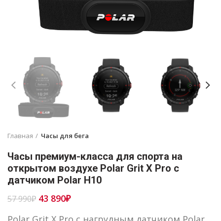
Главная
Часы для бега
Часы премиум-класса для спорта на
открытом воздухе Polar Grit X Pro c
датчиком Polar H10
Первоначальная
Текущая
43 890
₽
57 990
₽
цена
цена:
составляла
43
Polar Grit X Pro c нагрудным датчиком Polar