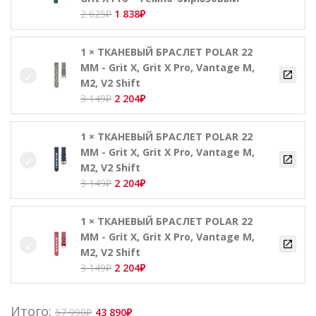
Первоначальная
Текущая
2 625
₽
1 838
₽
цена
цена:
составляла
1
1 × ТКАНЕВЫЙ БРАСЛЕТ POLAR 22
2
838₽.
ММ - Grit X, Grit X Pro, Vantage M,
625₽.
M2, V2 Shift
Первоначальная
Текущая
3 149
₽
2 204
₽
цена
цена:
составляла
2
1 × ТКАНЕВЫЙ БРАСЛЕТ POLAR 22
3
204₽.
ММ - Grit X, Grit X Pro, Vantage M,
149₽.
M2, V2 Shift
Первоначальная
Текущая
3 149
₽
2 204
₽
цена
цена:
составляла
2
1 × ТКАНЕВЫЙ БРАСЛЕТ POLAR 22
3
204₽.
ММ - Grit X, Grit X Pro, Vantage M,
149₽.
M2, V2 Shift
Первоначальная
Текущая
3 149
₽
2 204
₽
цена
цена:
составляла
2
Итого:
57 990
₽
43 890
₽
3
204₽.