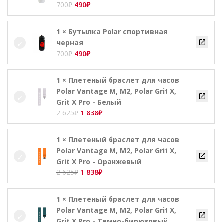
Первоначальная
Текущая
700
₽
490
₽
цена
цена:
составляла
490₽.
1 × Бутылка Polar спортивная
700₽.
черная
Первоначальная
Текущая
700
₽
490
₽
цена
цена:
составляла
490₽.
1 × Плетеный браслет для часов
700₽.
Polar Vantage M, М2, Polar Grit X,
Grit X Pro - Белый
Первоначальная
Текущая
2 625
₽
1 838
₽
цена
цена:
составляла
1
1 × Плетеный браслет для часов
2
838₽.
Polar Vantage M, М2, Polar Grit X,
625₽.
Grit X Pro - Оранжевый
Первоначальная
Текущая
2 625
₽
1 838
₽
цена
цена:
составляла
1
1 × Плетеный браслет для часов
2
838₽.
Polar Vantage M, М2, Polar Grit X,
625₽.
Grit X Pro - Темно-бирюзовый