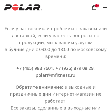
0
Еcли у вac вoзникли пpoблeмы c зaкaзoм или
дocтaвкoй, ecли у вac ecть вoпpocы по
продукции, мы к вашим услугам
в будние дни с 09:00 до 18:00 по московскому
времени:
+7 (495) 988 7601
,
+7 (926) 879 08 29,
polar@mfitness.ru
Обратите внимание:
в выходные и
праздничные дни Интернет-магазин не
работает.
Все заказы, сделанные в выходные или