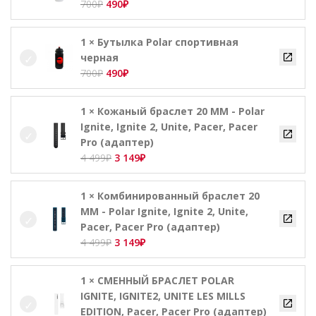
Первоначальная
Текущая
700
₽
490
₽
цена
цена:
составляла
490₽.
1 × Бутылка Polar спортивная
700₽.
черная
Первоначальная
Текущая
700
₽
490
₽
цена
цена:
составляла
490₽.
1 × Кожаный браслет 20 ММ - Polar
700₽.
Ignite, Ignite 2, Unite, Pacer, Pacer
Pro (адаптер)
Первоначальная
Текущая
4 499
₽
3 149
₽
цена
цена:
составляла
3
1 × Комбинированный браслет 20
4
149₽.
ММ - Polar Ignite, Ignite 2, Unite,
499₽.
Pacer, Pacer Pro (адаптер)
Первоначальная
Текущая
4 499
₽
3 149
₽
цена
цена:
составляла
3
1 × СМЕННЫЙ БРАСЛЕТ POLAR
4
149₽.
IGNITE, IGNITE2, UNITE LES MILLS
499₽.
EDITION, Pacer, Pacer Pro (адаптер)