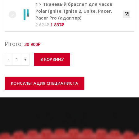
составляла
2
1 × Тканевый браслет для часов
3
624₽.
Polar Ignite, Ignite 2, Unite, Pacer,
749₽.
Pacer Pro (адаптер)
Первоначальная
Текущая
2 624
₽
1 837
₽
цена
цена:
составляла
1
Итого:
30 900
₽
2
837₽.
624₽.
Количество
В КОРЗИНУ
КОНСУЛЬТАЦИЯ СПЕЦИАЛИСТА