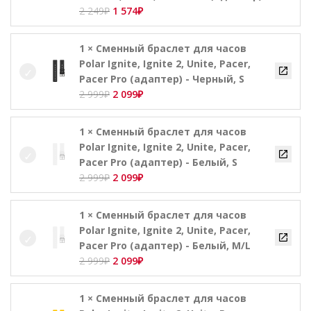
Первоначальная
Текущая
2 249
₽
1 574
₽
цена
цена:
составляла
1
1 × Сменный браслет для часов
2
574₽.
Polar Ignite, Ignite 2, Unite, Pacer,
249₽.
Pacer Pro (адаптер) - Черный, S
Первоначальная
Текущая
2 999
₽
2 099
₽
цена
цена:
составляла
2
1 × Сменный браслет для часов
2
099₽.
Polar Ignite, Ignite 2, Unite, Pacer,
999₽.
Pacer Pro (адаптер) - Белый, S
Первоначальная
Текущая
2 999
₽
2 099
₽
цена
цена:
составляла
2
1 × Сменный браслет для часов
2
099₽.
Polar Ignite, Ignite 2, Unite, Pacer,
999₽.
Pacer Pro (адаптер) - Белый, M/L
Первоначальная
Текущая
2 999
₽
2 099
₽
цена
цена:
составляла
2
1 × Сменный браслет для часов
2
099₽.