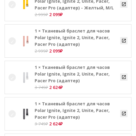
Polar Ignite, Ignite 2, Unite, Pacer,
999₽.
Pacer Pro (адаптер) - Желтый, M/L
Первоначальная
Текущая
2 999
₽
2 099
₽
цена
цена:
составляла
2
1 × Тканевый браслет для часов
2
099₽.
Polar Ignite, Ignite 2, Unite, Pacer,
999₽.
Pacer Pro (адаптер)
Первоначальная
Текущая
2 999
₽
2 099
₽
цена
цена:
составляла
2
1 × Тканевый браслет для часов
2
099₽.
Polar Ignite, Ignite 2, Unite, Pacer,
999₽.
Pacer Pro (адаптер)
Первоначальная
Текущая
3 749
₽
2 624
₽
цена
цена:
составляла
2
1 × Тканевый браслет для часов
3
624₽.
Polar Ignite, Ignite 2, Unite, Pacer,
749₽.
Pacer Pro (адаптер)
Первоначальная
Текущая
3 749
₽
2 624
₽
цена
цена: