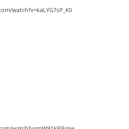
.com/watch?v=kaLYG7sP_K0
.com/watch?v=mW91kPIEqiw