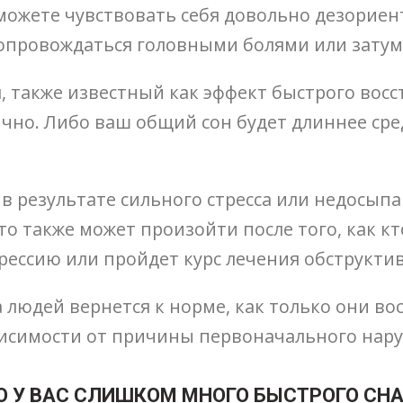
 можете чувствовать себя довольно дезориен
 сопровождаться головными болями или зату
 также известный как эффект быстрого восс
ычно. Либо ваш общий сон будет длиннее сред
в результате сильного стресса или недосып
о также может произойти после того, как кт
рессию или пройдет курс лечения обструктив
людей вернется к норме, как только они во
ависимости от причины первоначального нару
ТО У ВАС СЛИШКОМ МНОГО БЫСТРОГО СНА