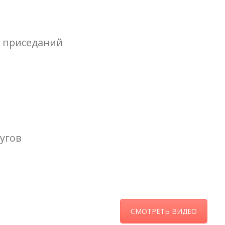
х приседаний
угов
СМОТРЕТЬ ВИДЕО